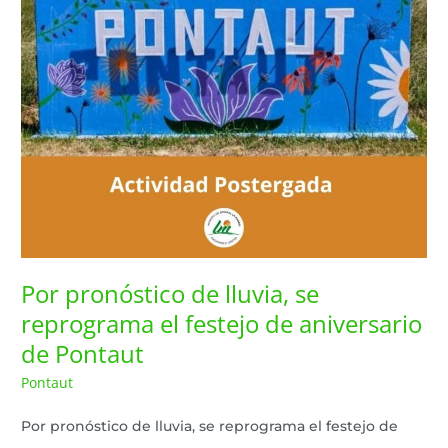
se
reprograma
el
festejo
de
aniversario
de
Por pronóstico de lluvia, se
Pontaut
reprograma el festejo de aniversario
de Pontaut
Pontaut
Lazaro Pereyra
/
Por pronóstico de lluvia, se reprograma el festejo de