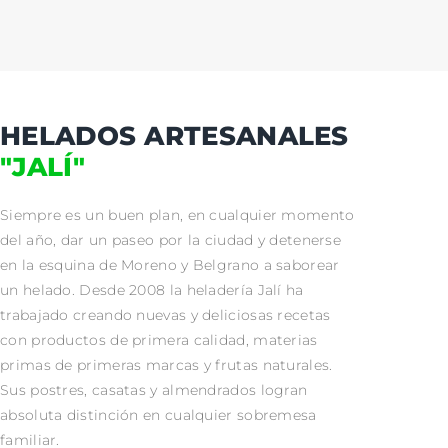
HELADOS ARTESANALES
"JALÍ"
Siempre es un buen plan, en cualquier momento
del año, dar un paseo por la ciudad y detenerse
en la esquina de Moreno y Belgrano a saborear
un helado. Desde 2008 la heladería Jalí ha
trabajado creando nuevas y deliciosas recetas
con productos de primera calidad, materias
primas de primeras marcas y frutas naturales.
Sus postres, casatas y almendrados logran
absoluta distinción en cualquier sobremesa
familiar.