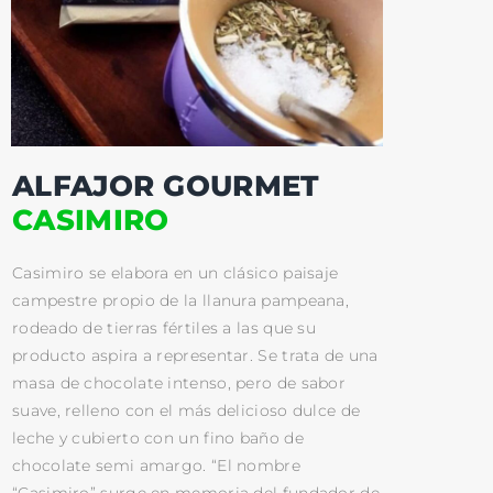
ALFAJOR GOURMET
CASIMIRO
Casimiro se elabora en un clásico paisaje
campestre propio de la llanura pampeana,
rodeado de tierras fértiles a las que su
producto aspira a representar. Se trata de una
masa de chocolate intenso, pero de sabor
suave, relleno con el más delicioso dulce de
leche y cubierto con un fino baño de
chocolate semi amargo. “El nombre
“Casimiro” surge en memoria del fundador de