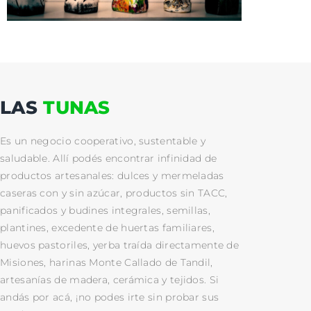
LAS
TUNAS
Es un negocio cooperativo, sustentable y
saludable. Allí podés encontrar infinidad de
productos artesanales: dulces y mermeladas
caseras con y sin azúcar, productos sin TACC,
panificados y budines integrales, semillas,
plantines, excedente de huertas familiares,
huevos pastoriles, yerba traída directamente de
Misiones, harinas Monte Callado de Tandil,
artesanías de madera, cerámica y tejidos. Si
andás por acá, ¡no podes irte sin probar sus