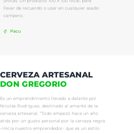
únicas. Un producto 100 X 100 local, para
llevar de recuerdo o usar en cualquier asado
campero.
Pacu
CERVEZA ARTESANAL
DON GREGORIO
Es un emprendimiento llevado a delante por
Nicolás Rodríguez, destinado al amante de la
cerveza artesanal. “Todo empezó hace un año
atrás por un gusto personal por la cerveza negra
–inicia nuestro emprendedor- que es un estilo