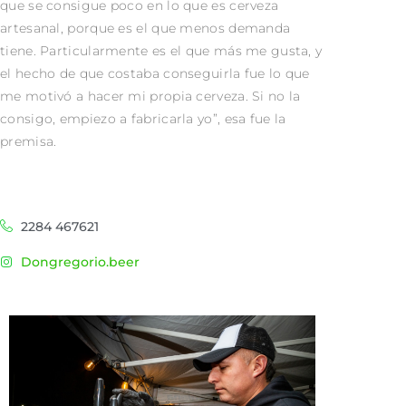
que se consigue poco en lo que es cerveza
artesanal, porque es el que menos demanda
tiene. Particularmente es el que más me gusta, y
el hecho de que costaba conseguirla fue lo que
me motivó a hacer mi propia cerveza. Si no la
consigo, empiezo a fabricarla yo”, esa fue la
premisa.
2284 467621
Dongregorio.beer