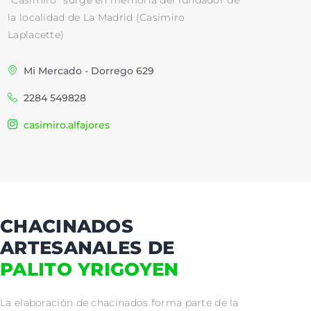
la localidad de La Madrid (Casimiro
Laplacette)
Mi Mercado - Dorrego 629
2284 549828
casimiro.alfajores
CHACINADOS
ARTESANALES DE
PALITO YRIGOYEN
La elaboración de chacinados forma parte de la