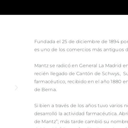
Fundada el 25 de diciembre de 1894 po
es uno de los comercios más antiguos d
Mantz se radicó en General La Madrid en
recién llegado de Cantón de Schwys, Su
farmacéutico, recibido en el año 1880 e
de Berna.
Si bien a través de los años tuvo varios
desarrolló la actividad farmacéutica. Ab
de Mantz”; más tarde cambió su nombre