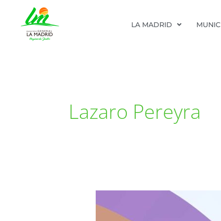
Ir
LA MADRID
MUNIC
al
contenido
Lazaro Pereyra
Moratoria