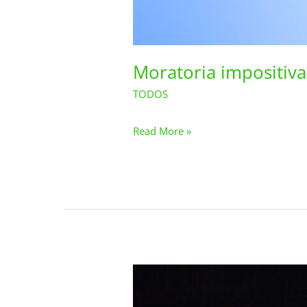
Moratoria impositiva
TODOS
Lazaro Pereyra
/
Read More »
Los