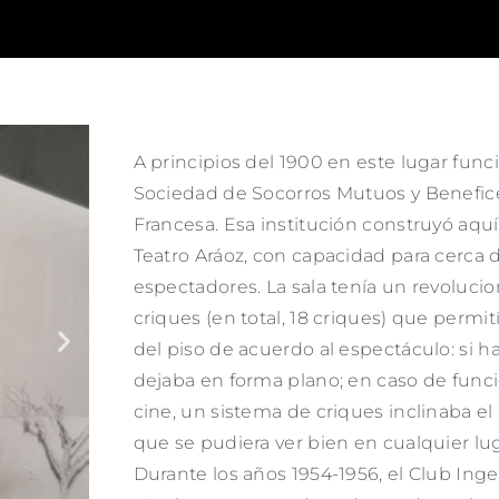
A principios del 1900 en este lugar func
Sociedad de Socorros Mutuos y Benefic
Francesa. Esa institución construyó aquí
Teatro Aráoz, con capacidad para cerca 
espectadores. La sala tenía un revoluci
criques (en total, 18 criques) que permi
del piso de acuerdo al espectáculo: si ha
dejaba en forma plano; en caso de funci
cine, un sistema de criques inclinaba e
que se pudiera ver bien en cualquier luga
Durante los años 1954-1956, el Club Ing