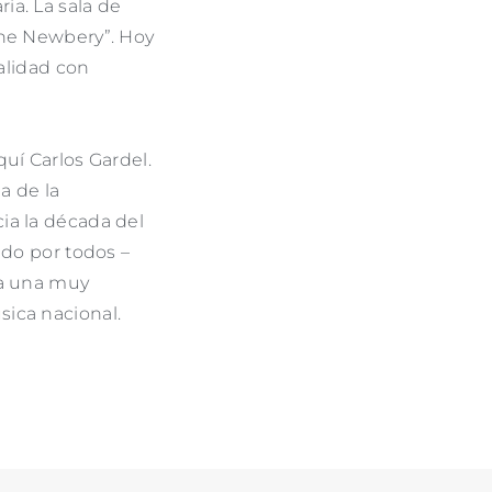
ia. La sala de
ine Newbery”. Hoy
calidad con
quí Carlos Gardel.
a de la
ia la década del
ido por todos –
ra una muy
sica nacional.