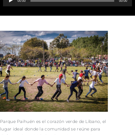
00:00
00:00
de
audio
Parque Paihuén es el corazón verde de Líbano, el
lugar ideal donde la comunidad se reúne para