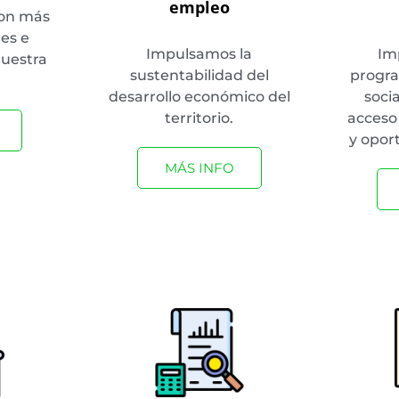
empleo
con más
des e
Impulsamos la
Im
nuestra
sustentabilidad del
progra
desarrollo económico del
socia
territorio.
acceso 
y opor
MÁS INFO