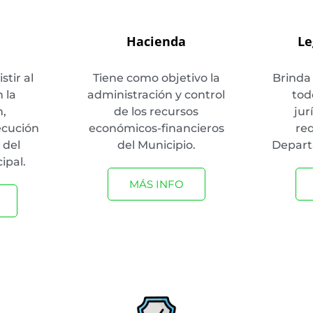
Hacienda
Le
tir al
Tiene como objetivo la
Brinda
 la
administración y control
tod
n,
de los recursos
jur
ecución
económicos-financieros
req
 del
del Municipio.
Depart
ipal.
MÁS INFO