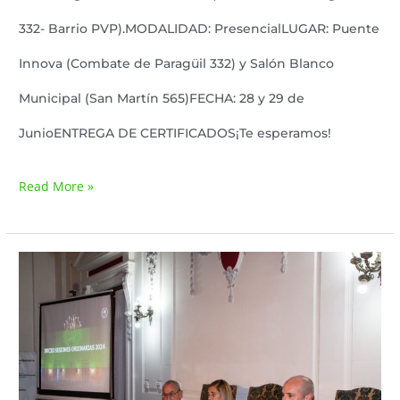
332- Barrio PVP).MODALIDAD: PresencialLUGAR: Puente
Innova (Combate de Paragüil 332) y Salón Blanco
Municipal (San Martín 565)FECHA: 28 y 29 de
JunioENTREGA DE CERTIFICADOS¡Te esperamos!
Read More »
Se
realizó
la
Apertura