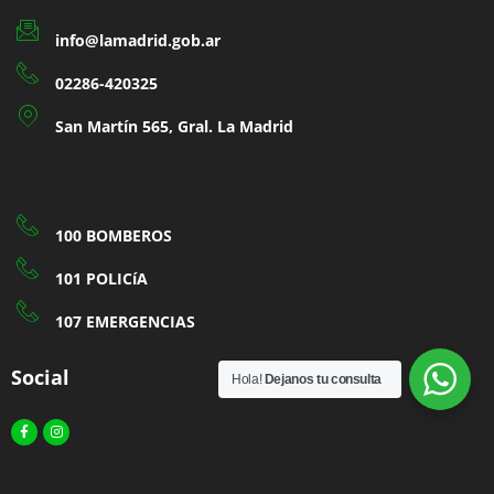
info@lamadrid.gob.ar
02286-420325
San Martín 565, Gral. La Madrid
100 BOMBEROS
101 POLICíA
107 EMERGENCIAS
Social
Hola!
Dejanos tu consulta
Facebook-
Instagram
f