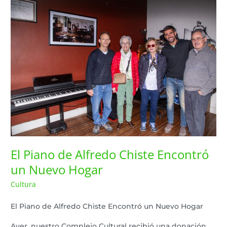
El
Piano
de
Alfredo
Chiste
Encontró
un
Nuevo
El Piano de Alfredo Chiste Encontró
un Nuevo Hogar
Hogar
Cultura
Lazaro Pereyra
/
El Piano de Alfredo Chiste Encontró un Nuevo Hogar
Ayer, nuestro Complejo Cultural recibió una donación