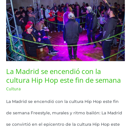
se
encendió
con
la
cultura
Hip
La Madrid se encendió con la
cultura Hip Hop este fin de semana
Hop
Cultura
Lazaro Pereyra
/
este
fin
La Madrid se encendió con la cultura Hip Hop este fin
de
de semana Freestyle, murales y ritmo bailón: La Madrid
semana
se convirtió en el epicentro de la cultura Hip Hop este