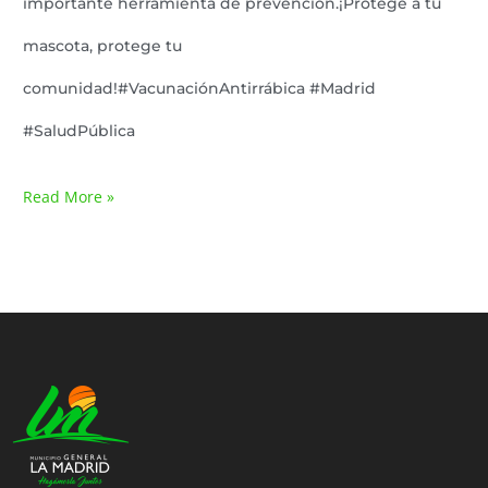
importante herramienta de prevención.¡Protege a tu
mascota, protege tu
comunidad!#VacunaciónAntirrábica #Madrid
#SaludPública
Read More »