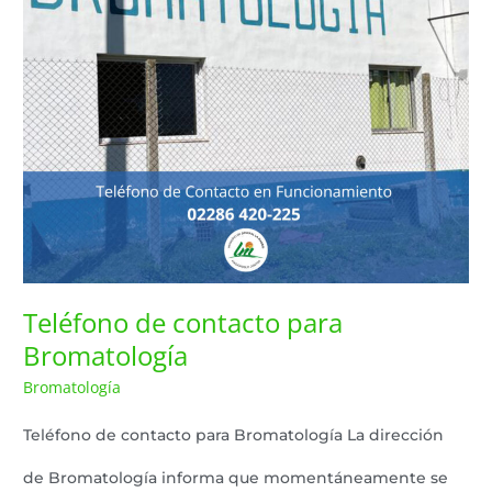
Bromatología
Teléfono de contacto para
Bromatología
Bromatología
Lazaro Pereyra
/
Teléfono de contacto para Bromatología La dirección
de Bromatología informa que momentáneamente se