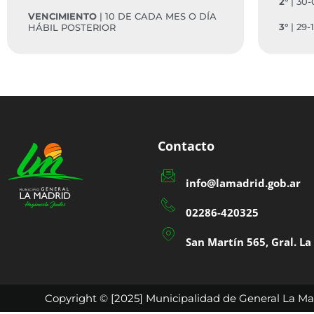
2°
| 30-
VENCIMIENTO
| 10 DE CADA MES O DÍA
3°
| 29-
HÁBIL POSTERIOR
Contacto
info@lamadrid.gob.ar
02286-420325
San Martín 565, Gral. L
Copyright © [2025] Municipalidad de General La Mad