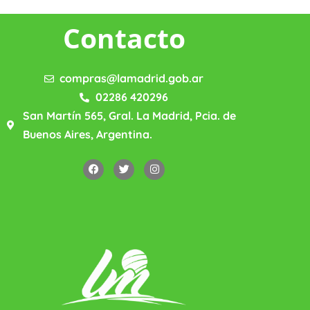
Contacto
compras@lamadrid.gob.ar
02286 420296
San Martín 565, Gral. La Madrid, Pcia. de
Buenos Aires, Argentina.
F
T
I
a
w
n
c
i
s
e
t
t
b
t
a
o
e
g
o
r
r
k
a
m