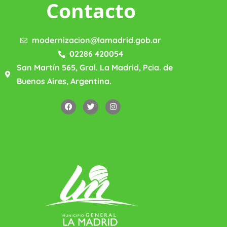
Contacto
modernizacion@lamadrid.gob.ar
02286 420054
San Martín 565, Gral. La Madrid, Pcia. de
Buenos Aires, Argentina.
F
T
I
a
w
n
c
i
s
e
t
t
b
t
a
o
e
g
o
r
r
k
a
m