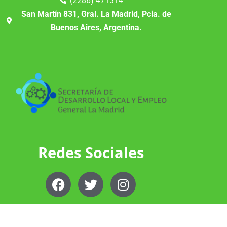
(2286) 471314
San Martín 831, Gral. La Madrid, Pcia. de
Buenos Aires, Argentina.
Redes Sociales
F
T
I
a
w
n
c
i
s
e
t
t
Copyright © 2026 Municipalidad de General La