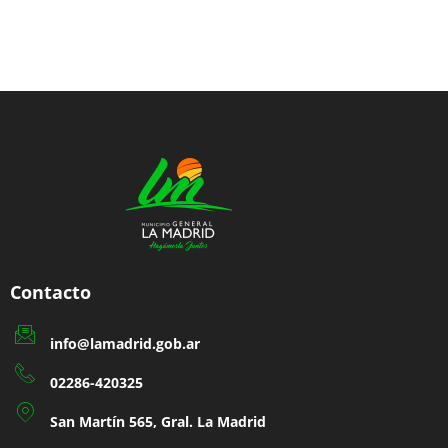
b
t
a
o
e
g
Madrid | Desarrollado por Dirección de
o
r
r
Modernización Tecnológica y Estadística
k
a
m
Contacto
info@lamadrid.gob.ar
02286-420325
San Martín 565, Gral. La Madrid