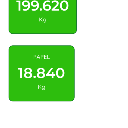
199.620
Kg
PAPEL
18.840
Kg