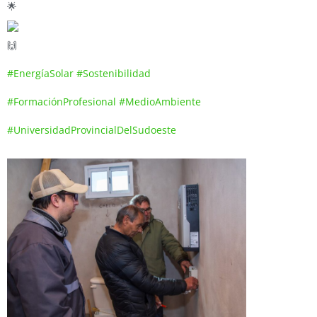
#EnergíaSolar
#Sostenibilidad
#FormaciónProfesional
#MedioAmbiente
#UniversidadProvincialDelSudoeste